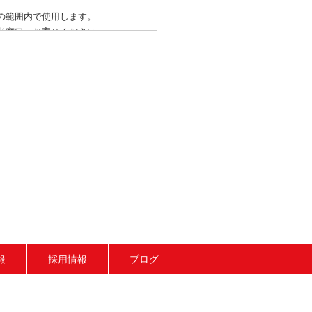
の範囲内で使用します。
当窓口へお寄せください。
ます。ご希望の方は、下記担当窓口
報
採用情報
ブログ