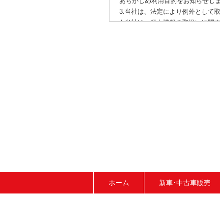
あらかじめ利用目的をお知らせし
3.当社は、法定により例外として
4.当社は、個人情報の取扱いに関
5.当社は、個人情報の利用目的の
へお申出ください。
ホーム
新車･中古車販売